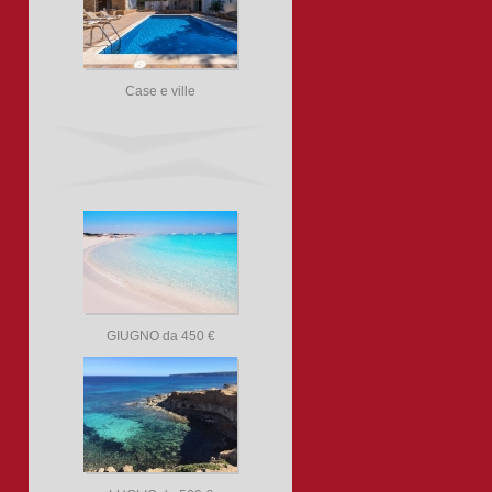
Case e ville
GIUGNO da 450 €